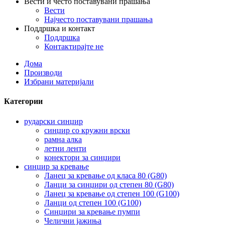
Вести и често поставувани прашања
Вести
Најчесто поставувани прашања
Поддршка и контакт
Поддршка
Контактирајте не
Дома
Производи
Избрани материјали
Категории
рударски синџир
синџир со кружни врски
рамна алка
летни ленти
конектори за синџири
синџир за кревање
Ланец за кревање од класа 80 (G80)
Ланци за синџири од степен 80 (G80)
Ланец за кревање од степен 100 (G100)
Ланци од степен 100 (G100)
Синџири за кревање пумпи
Челични јажиња