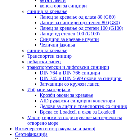
летни ленти
конектори за синџири
синџир за кревање
Ланец за кревање од класа 80 (G80)
Ланци за синџири од степен 80 (G80)
Ланец за кревање од степен 100 (G100)
Ланци од степен 100 (G100)
Синџири за кревање пумпи
Челични јажиња
синџир за кревање
Транспортен синџир
рибарски ланец
транспортерски и лифтовски синџири
DIN 764 и DIN 766 синџири
DIN 745 и DIN 5699 окови за синџири
Запчаници со кружен ланец
Избрани материјали
Крозби окови за кревање
AID рударски синџирни конектори
Делови за лифт и транспортер со синџир
Врска со Loadcell и оков за Loadcell
Мастер врски за подигнување контејнери на
отворено море
Инженерство и истражување и развој
Сертификација