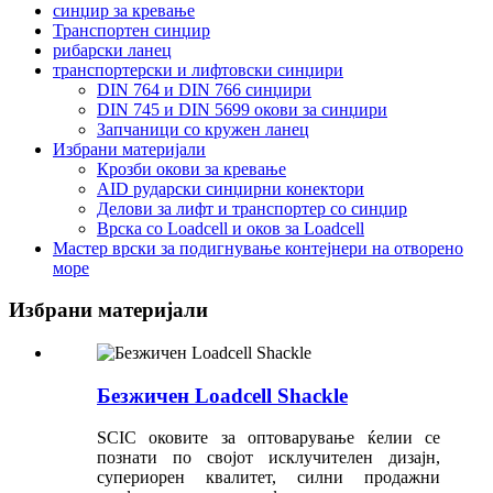
синџир за кревање
Транспортен синџир
рибарски ланец
транспортерски и лифтовски синџири
DIN 764 и DIN 766 синџири
DIN 745 и DIN 5699 окови за синџири
Запчаници со кружен ланец
Избрани материјали
Крозби окови за кревање
AID рударски синџирни конектори
Делови за лифт и транспортер со синџир
Врска со Loadcell и оков за Loadcell
Мастер врски за подигнување контејнери на отворено
море
Избрани материјали
Безжичен Loadcell Shackle
SCIC оковите за оптоварување ќелии се
познати по својот исклучителен дизајн,
супериорен квалитет, силни продажни