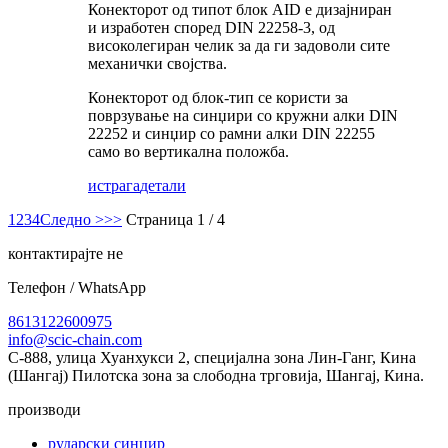
Конекторот од типот блок AID е дизајниран
и изработен според DIN 22258-3, од
високолегиран челик за да ги задоволи сите
механички својства.
Конекторот од блок-тип се користи за
поврзување на синџири со кружни алки DIN
22252 и синџир со рамни алки DIN 22255
само во вертикална положба.
истрага
детали
1
2
3
4
Следно >
>>
Страница 1 / 4
контактирајте не
Телефон / WhatsApp
8613122600975
info@scic-chain.com
C-888, улица Хуанхукси 2, специјална зона Лин-Ганг, Кина
(Шангај) Пилотска зона за слободна трговија, Шангај, Кина.
производи
рударски синџир