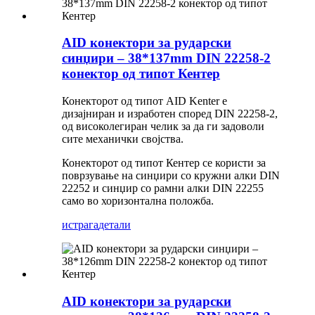
AID конектори за рударски
синџири – 38*137mm DIN 22258-2
конектор од типот Кентер
Конекторот од типот AID Kenter е
дизајниран и изработен според DIN 22258-2,
од високолегиран челик за да ги задоволи
сите механички својства.
Конекторот од типот Кентер се користи за
поврзување на синџири со кружни алки DIN
22252 и синџир со рамни алки DIN 22255
само во хоризонтална положба.
истрага
детали
AID конектори за рударски