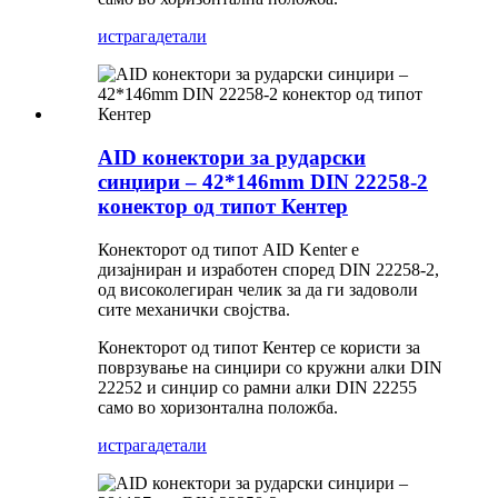
истрага
детали
AID конектори за рударски
синџири – 42*146mm DIN 22258-2
конектор од типот Кентер
Конекторот од типот AID Kenter е
дизајниран и изработен според DIN 22258-2,
од високолегиран челик за да ги задоволи
сите механички својства.
Конекторот од типот Кентер се користи за
поврзување на синџири со кружни алки DIN
22252 и синџир со рамни алки DIN 22255
само во хоризонтална положба.
истрага
детали