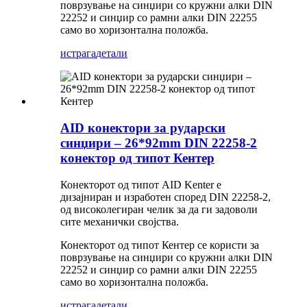
поврзување на синџири со кружни алки DIN
22252 и синџир со рамни алки DIN 22255
само во хоризонтална положба.
истрага
детали
AID конектори за рударски
синџири – 26*92mm DIN 22258-2
конектор од типот Кентер
Конекторот од типот AID Kenter е
дизајниран и изработен според DIN 22258-2,
од високолегиран челик за да ги задоволи
сите механички својства.
Конекторот од типот Кентер се користи за
поврзување на синџири со кружни алки DIN
22252 и синџир со рамни алки DIN 22255
само во хоризонтална положба.
истрага
детали