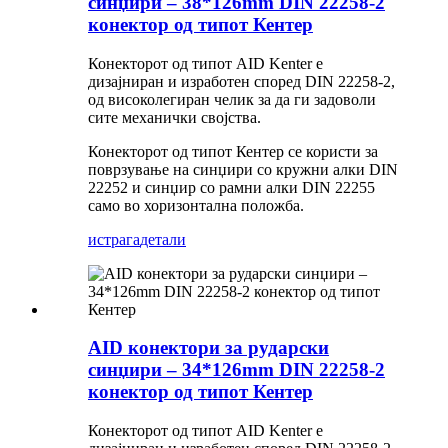
синџири – 38*126mm DIN 22258-2
конектор од типот Кентер
Конекторот од типот AID Kenter е
дизајниран и изработен според DIN 22258-2,
од високолегиран челик за да ги задоволи
сите механички својства.
Конекторот од типот Кентер се користи за
поврзување на синџири со кружни алки DIN
22252 и синџир со рамни алки DIN 22255
само во хоризонтална положба.
истрага
детали
AID конектори за рударски
синџири – 34*126mm DIN 22258-2
конектор од типот Кентер
Конекторот од типот AID Kenter е