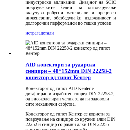
индустриски апликации. Дизајнот на SCIC
поврзувачките ќелии за оптоварување
вклучува робусни материјали и прецизен
инженеринг, обезбедувајќи издржливост и
долгорочни перформанси во тешки услови.
истрага
детали
AID конектори за рударски
синџири – 48*152mm DIN 22258-2
конектор од типот Кентер
Конекторот од типот AID Kenter е
дизајниран и изработен според DIN 22258-2,
од високолегиран челик за да ги задоволи
сите механички својства.
Конекторот од типот Кентер се користи за
поврзување на синџири со кружни алки DIN
22252 и синџир со рамни алки DIN 22255
само во хоризонтална положба.