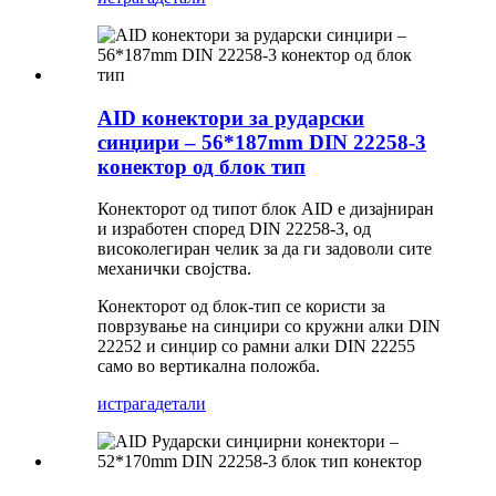
AID конектори за рударски
синџири – 56*187mm DIN 22258-3
конектор од блок тип
Конекторот од типот блок AID е дизајниран
и изработен според DIN 22258-3, од
високолегиран челик за да ги задоволи сите
механички својства.
Конекторот од блок-тип се користи за
поврзување на синџири со кружни алки DIN
22252 и синџир со рамни алки DIN 22255
само во вертикална положба.
истрага
детали