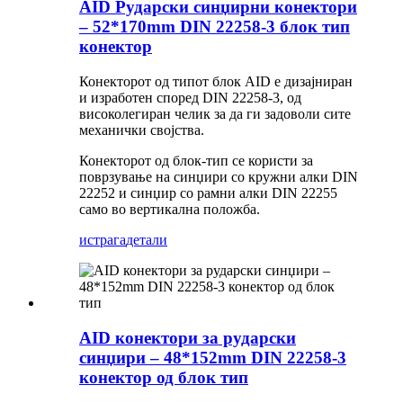
AID Рударски синџирни конектори
– 52*170mm DIN 22258-3 блок тип
конектор
Конекторот од типот блок AID е дизајниран
и изработен според DIN 22258-3, од
високолегиран челик за да ги задоволи сите
механички својства.
Конекторот од блок-тип се користи за
поврзување на синџири со кружни алки DIN
22252 и синџир со рамни алки DIN 22255
само во вертикална положба.
истрага
детали
AID конектори за рударски
синџири – 48*152mm DIN 22258-3
конектор од блок тип