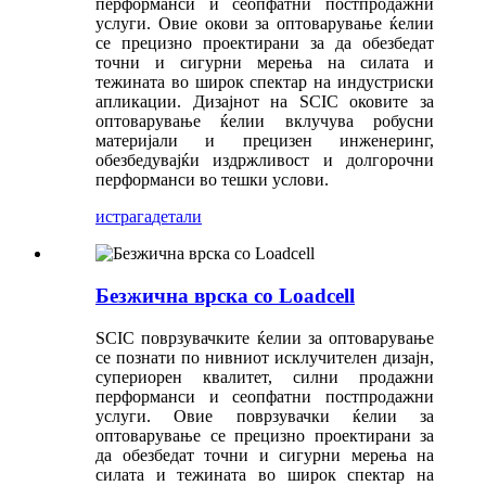
перформанси и сеопфатни постпродажни
услуги. Овие окови за оптоварување ќелии
се прецизно проектирани за да обезбедат
точни и сигурни мерења на силата и
тежината во широк спектар на индустриски
апликации. Дизајнот на SCIC оковите за
оптоварување ќелии вклучува робусни
материјали и прецизен инженеринг,
обезбедувајќи издржливост и долгорочни
перформанси во тешки услови.
истрага
детали
Безжична врска со Loadcell
SCIC поврзувачките ќелии за оптоварување
се познати по нивниот исклучителен дизајн,
супериорен квалитет, силни продажни
перформанси и сеопфатни постпродажни
услуги. Овие поврзувачки ќелии за
оптоварување се прецизно проектирани за
да обезбедат точни и сигурни мерења на
силата и тежината во широк спектар на