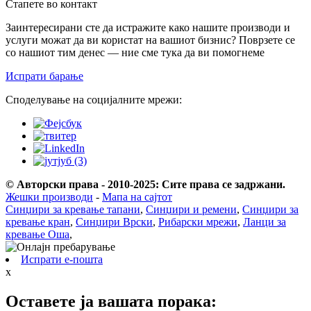
Стапете во контакт
Заинтересирани сте да истражите како нашите производи и
услуги можат да ви користат на вашиот бизнис? Поврзете се
со нашиот тим денес — ние сме тука да ви помогнеме
Испрати барање
Споделување на социјалните мрежи:
© Авторски права - 2010-2025: Сите права се задржани.
Жешки производи
-
Мапа на сајтот
Синџири за кревање тапани
,
Синџири и ремени
,
Синџири за
кревање кран
,
Синџири Врски
,
Рибарски мрежи
,
Ланци за
кревање Оша
,
Испрати е-пошта
x
Оставете ја вашата порака: