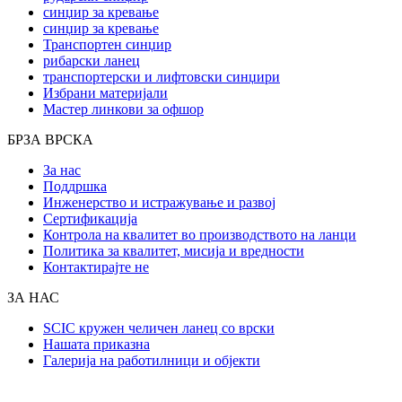
синџир за кревање
синџир за кревање
Транспортен синџир
рибарски ланец
транспортерски и лифтовски синџири
Избрани материјали
Мастер линкови за офшор
БРЗА ВРСКА
За нас
Поддршка
Инженерство и истражување и развој
Сертификација
Контрола на квалитет во производството на ланци
Политика за квалитет, мисија и вредности
Контактирајте не
ЗА НАС
SCIC кружен челичен ланец со врски
Нашата приказна
Галерија на работилници и објекти