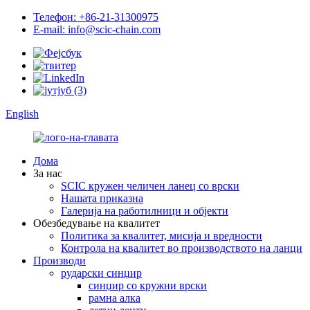
Телефон: +86-21-31300975
E-mail: info@scic-chain.com
English
Дома
За нас
SCIC кружен челичен ланец со врски
Нашата приказна
Галерија на работилници и објекти
Обезбедување на квалитет
Политика за квалитет, мисија и вредности
Контрола на квалитет во производството на ланци
Производи
рударски синџир
синџир со кружни врски
рамна алка