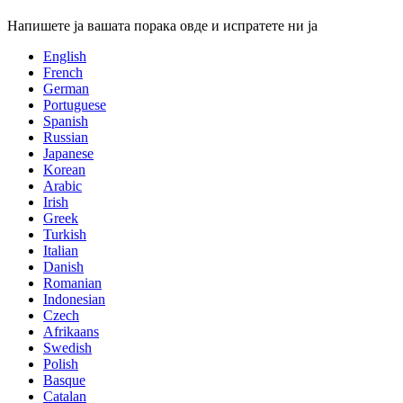
Напишете ја вашата порака овде и испратете ни ја
English
French
German
Portuguese
Spanish
Russian
Japanese
Korean
Arabic
Irish
Greek
Turkish
Italian
Danish
Romanian
Indonesian
Czech
Afrikaans
Swedish
Polish
Basque
Catalan