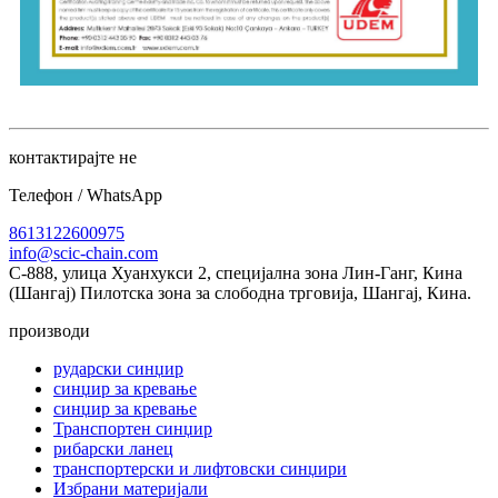
контактирајте не
Телефон / WhatsApp
8613122600975
info@scic-chain.com
C-888, улица Хуанхукси 2, специјална зона Лин-Ганг, Кина
(Шангај) Пилотска зона за слободна трговија, Шангај, Кина.
производи
рударски синџир
синџир за кревање
синџир за кревање
Транспортен синџир
рибарски ланец
транспортерски и лифтовски синџири
Избрани материјали