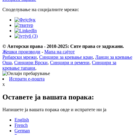
Споделување на социјалните мрежи:
© Авторски права - 2010-2025: Сите права се задржани.
Жешки производи
-
Мапа на сајтот
Рибарски мрежи
,
Синџири за кревање кран
,
Ланци за кревање
Оша
,
Синџири Врски
,
Синџири и ремени
,
Синџири за
кревање тапани
,
Испрати е-пошта
x
Оставете ја вашата порака:
Напишете ја вашата порака овде и испратете ни ја
English
French
German