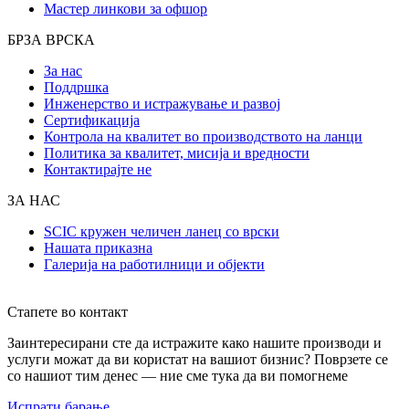
Мастер линкови за офшор
БРЗА ВРСКА
За нас
Поддршка
Инженерство и истражување и развој
Сертификација
Контрола на квалитет во производството на ланци
Политика за квалитет, мисија и вредности
Контактирајте не
ЗА НАС
SCIC кружен челичен ланец со врски
Нашата приказна
Галерија на работилници и објекти
Стапете во контакт
Заинтересирани сте да истражите како нашите производи и
услуги можат да ви користат на вашиот бизнис? Поврзете се
со нашиот тим денес — ние сме тука да ви помогнеме
Испрати барање