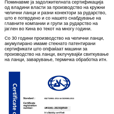
Поминавме ја задолжителната сертификација
од владини власти за производство на кружни
челични ланци и разни конектори за рударство,
што е потврдено и со нашето снабдување на
главните компании и групи за рударство на
јаглен во Кина во текот на многу години.
Со 30 години производство на челични ланци,
акумулирано имаме стекнато патентирани
сертификати што опфаќаат машини за
производство на ланци, вклучувајќи свиткување
на ланци, заварување, термичка обработка итн.