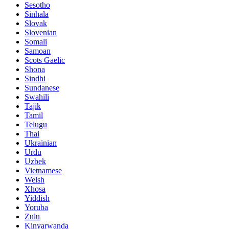
Sesotho
Sinhala
Slovak
Slovenian
Somali
Samoan
Scots Gaelic
Shona
Sindhi
Sundanese
Swahili
Tajik
Tamil
Telugu
Thai
Ukrainian
Urdu
Uzbek
Vietnamese
Welsh
Xhosa
Yiddish
Yoruba
Zulu
Kinyarwanda