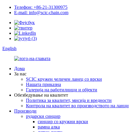
Телефон: +86-21-31300975
E-mail: info@scic-chain.com
English
Дома
За нас
SCIC кружен челичен ланец со врски
Нашата приказна
Галерија на работилници и објекти
Обезбедување на квалитет
Политика за квалитет, мисија и вредности
Контрола на квалитет во производството на ланци
Производи
рударски синџир
синџир со кружни врски
рамна алка