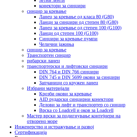
летни ленти
конектори за синџири
синџир за кревање
Ланец за кревање од класа 80 (G80)
Ланци за синџири од степен 80 (G80)
Ланец за кревање од степен 100 (G100)
Ланци од степен 100 (G100)
Синџири за кревање пумпи
Челични јажиња
синџир за кревање
Транспортен синџир
рибарски ланец
транспортерски и лифтовски синџири
DIN 764 и DIN 766 синџири
DIN 745 и DIN 5699 окови за синџири
Запчаници со кружен ланец
Избрани материјали
Крозби окови за кревање
AID рударски синџирни конектори
Делови за лифт и транспортер со синџир
Врска со Loadcell и оков за Loadcell
Мастер врски за подигнување контејнери на
отворено море
Инженерство и истражување и развој
Сертификација