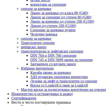
летни ленти
конектори за синџири
синџир за кревање
Ланец за кревање од класа 80 (G80)
Ланци за синџири од степен 80 (G80)
Ланец за кревање од степен 100 (G100)
Ланци од степен 100 (G100)
Синџири за кревање пумпи
Челични јажиња
синџир за кревање
Транспортен синџир
рибарски ланец
транспортерски и лифтовски синџири
DIN 764 и DIN 766 синџири
DIN 745 и DIN 5699 окови за синџири
Запчаници со кружен ланец
Избрани материјали
Крозби окови за кревање
AID рударски синџирни конектори
Делови за лифт и транспортер со синџир
Врска со Loadcell и оков за Loadcell
Мастер врски за подигнување контејнери на отворе
Инженерство и истражување и развој
Сертификација
Вести и често поставувани прашања