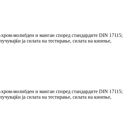
л-хром-молибден и манган според стандардите DIN 17115;
учувајќи ја силата на тестирање, силата на кинење,
л-хром-молибден и манган според стандардите DIN 17115;
учувајќи ја силата на тестирање, силата на кинење,