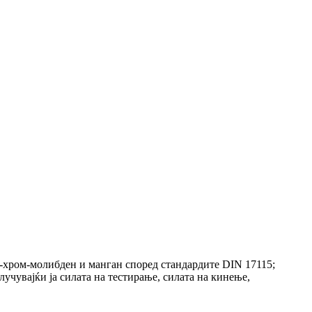
л-хром-молибден и манган според стандардите DIN 17115;
учувајќи ја силата на тестирање, силата на кинење,