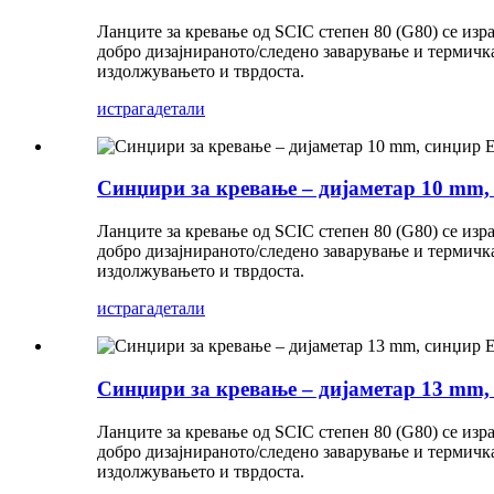
Ланците за кревање од SCIC степен 80 (G80) се изр
добро дизајнираното/следено заварување и термичка
издолжувањето и тврдоста.
истрага
детали
Синџири за кревање – дијаметар 10 mm, 
Ланците за кревање од SCIC степен 80 (G80) се изр
добро дизајнираното/следено заварување и термичка
издолжувањето и тврдоста.
истрага
детали
Синџири за кревање – дијаметар 13 mm, 
Ланците за кревање од SCIC степен 80 (G80) се изр
добро дизајнираното/следено заварување и термичка
издолжувањето и тврдоста.