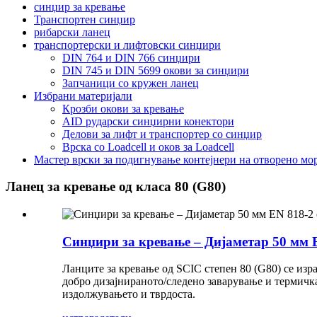
синџир за кревање
Транспортен синџир
рибарски ланец
транспортерски и лифтовски синџири
DIN 764 и DIN 766 синџири
DIN 745 и DIN 5699 окови за синџири
Запчаници со кружен ланец
Избрани материјали
Крозби окови за кревање
AID рударски синџирни конектори
Делови за лифт и транспортер со синџир
Врска со Loadcell и оков за Loadcell
Мастер врски за подигнување контејнери на отворено мо
Ланец за кревање од класа 80 (G80)
Синџири за кревање – Дијаметар 50 мм E
Ланците за кревање од SCIC степен 80 (G80) се изр
добро дизајнираното/следено заварување и термичка
издолжувањето и тврдоста.