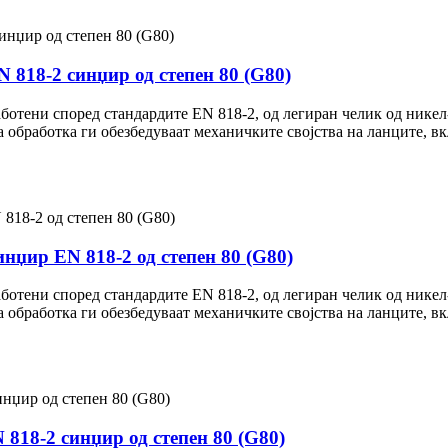
818-2 синџир од степен 80 (G80)
аботени според стандардите EN 818-2, од легиран челик од нике
 обработка ги обезбедуваат механичките својства на ланците, вкл
нџир EN 818-2 од степен 80 (G80)
аботени според стандардите EN 818-2, од легиран челик од нике
 обработка ги обезбедуваат механичките својства на ланците, вкл
818-2 синџир од степен 80 (G80)