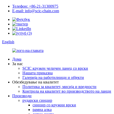
Телефон: +86-21-31300975
E-mail: info@scic-chain.com
English
Дома
За нас
SCIC кружен челичен ланец со врски
Нашата приказна
Галерија на работилници и објекти
Обезбедување на квалитет
Политика за квалитет, мисија и вредности
Контрола на квалитет во производството на ланци
Производи
рударски синџир
синџир со кружни врски
рамна алка