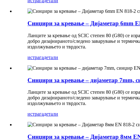
истрага
детали
Синџири за кревање – Дијаметар 6mm EN 
Ланците за кревање од SCIC степен 80 (G80) се изр
добро дизајнираното/следено заварување и термичка
издолжувањето и тврдоста.
истрага
детали
Синџири за кревање – дијаметар 7mm, си
Ланците за кревање од SCIC степен 80 (G80) се изр
добро дизајнираното/следено заварување и термичка
издолжувањето и тврдоста.
истрага
детали
Синџири за кревање – Дијаметар 8мм EN 