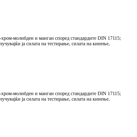
л-хром-молибден и манган според стандардите DIN 17115;
учувајќи ја силата на тестирање, силата на кинење,
л-хром-молибден и манган според стандардите DIN 17115;
учувајќи ја силата на тестирање, силата на кинење,