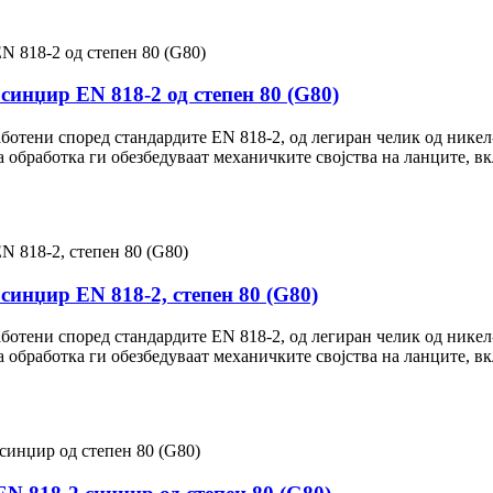
синџир EN 818-2 од степен 80 (G80)
аботени според стандардите EN 818-2, од легиран челик од нике
 обработка ги обезбедуваат механичките својства на ланците, вкл
синџир EN 818-2, степен 80 (G80)
аботени според стандардите EN 818-2, од легиран челик од нике
 обработка ги обезбедуваат механичките својства на ланците, вкл