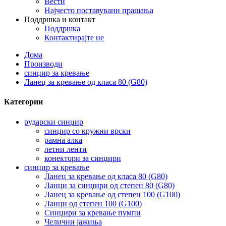
Вести
Најчесто поставувани прашања
Поддршка и контакт
Поддршка
Контактирајте не
Дома
Производи
синџир за кревање
Ланец за кревање од класа 80 (G80)
Категории
рударски синџир
синџир со кружни врски
рамна алка
летни ленти
конектори за синџири
синџир за кревање
Ланец за кревање од класа 80 (G80)
Ланци за синџири од степен 80 (G80)
Ланец за кревање од степен 100 (G100)
Ланци од степен 100 (G100)
Синџири за кревање пумпи
Челични јажиња