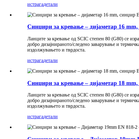
истрага
детали
Синџири за кревање – дијаметар 16 mm, 
Ланците за кревање од SCIC степен 80 (G80) се изр
добро дизајнираното/следено заварување и термичка
издолжувањето и тврдоста.
истрага
детали
Синџири за кревање – дијаметар 18 mm, 
Ланците за кревање од SCIC степен 80 (G80) се изр
добро дизајнираното/следено заварување и термичка
издолжувањето и тврдоста.
истрага
детали